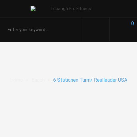
0
Home
>
Bauch
>
6 Stationen Turm/ Realleader USA