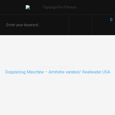
0
Home
>
Bauch
>
Dopplelzug Maschine – Armhöhe variabel/ Realleader USA