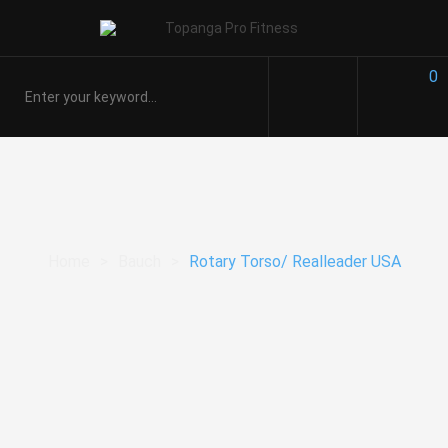
0
Home
>
Bauch
>
Rotary Torso/ Realleader USA