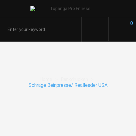
0
Home
>
Bankdrücken
>
Schräge Beinpresse/ Realleader USA