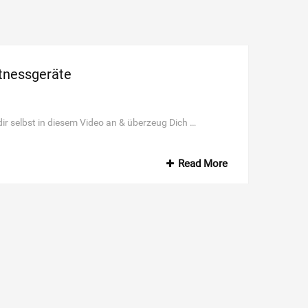
tnessgeräte
dir selbst in diesem Video an & überzeug Dich …
Read More