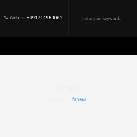
+491714960051
Call us:
FITNESS
Home
>
fitness